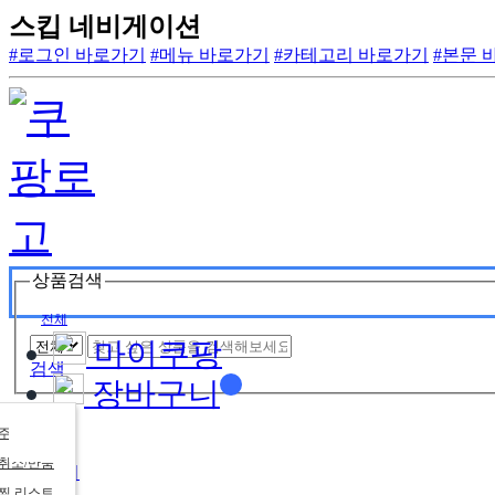
스킵 네비게이션
#로그인 바로가기
#메뉴 바로가기
#카테고리 바로가기
#본문 
상품검색
전체
마이쿠팡
검색
장바구니
주문목록
취소/반품
카테고리
찜 리스트