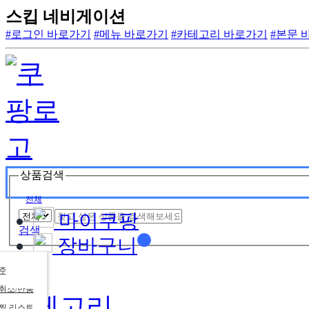
스킵 네비게이션
#로그인 바로가기
#메뉴 바로가기
#카테고리 바로가기
#본문 
상품검색
전체
마이쿠팡
검색
장바구니
주문목록
취소/반품
카테고리
찜 리스트