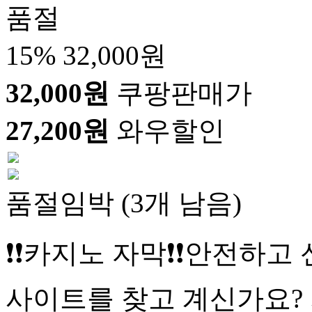
품절
15%
32,000원
32,000원
쿠팡판매가
27,200원
와우할인
품절임박 (3개 남음)
❗❗카지노 자막❗❗안전하고
사이트를 찾고 계신가요?