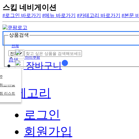
스킵 네비게이션
#로그인 바로가기
#메뉴 바로가기
#카테고리 바로가기
#본문 
상품검색
전체
마이쿠팡
검색
장바구니
주문목록
취소/반품
카테고리
찜 리스트
로그인
회원가입