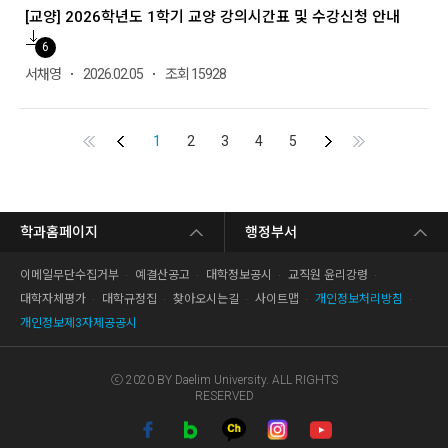
[교양] 2026학년도 1학기 교양 강의시간표 및 수강신청 안내
6
서채영
2026.02.05
조회 15928
First
Previous
Next
End
1
2
3
4
5
학과홈페이지
행정부서
이메일무단수집거부
예결산공고
대학정보공시
교직원 윤리강령
대학자체평가
대학규정집
찾아오시는길
사이트맵
개인정보처리방침
개인정보제3자제공공시
ⓒ 2020 BY Daelim University. ALL RIGHTS
RESERVED