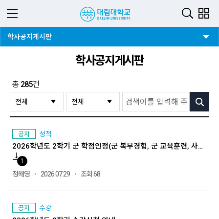
3뎁스 버튼
학사공지게시판
학사공지게시판
총
285
건
검색
성적
공지
2026학년도 2학기 군 학점인정(군 복무경험, 군 교육훈련, 사회복무요원) 안내
1
정해영
2026.07.29
조회 68
수강
공지