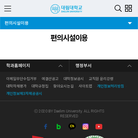
2뎁스 버튼
편의시설이용
편의시설이용
학과홈페이지
행정부서
이메일무단수집거부
예결산공고
대학정보공시
교직원 윤리강령
대학자체평가
대학규정집
찾아오시는길
사이트맵
개인정보처리방침
개인정보제3자제공공시
ⓒ 2020 BY Daelim University. ALL RIGHTS
RESERVED