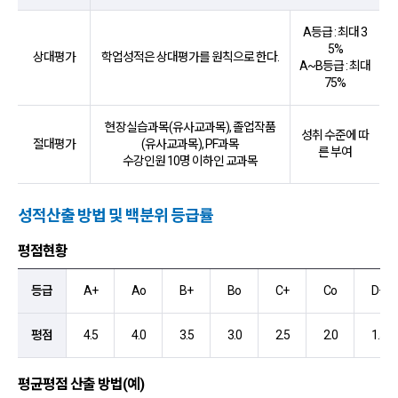
A등급 : 최대 3
5%
상대평가
학업성적은 상대평가를 원칙으로 한다.
A~B등급 : 최대
75%
현장실습과목(유사교과목), 졸업작품
성취 수준에 따
절대평가
(유사교과목), PF과목
른 부여
수강인원 10명 이하인 교과목
성적산출 방법 및 백분위 등급률
평점현황
등급,평점 항목 순으로 성적산출 방법 및 백분위 등급률-평점현황 안내표
등급
A+
Ao
B+
Bo
C+
Co
D+
평점
4.5
4.0
3.5
3.0
2.5
2.0
1.5
평균평점 산출 방법(예)