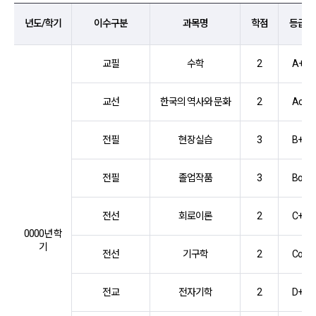
년도/학기,이수구분,과목명,학점,등급,교과목학점 X 교과목평점 = 평점 항
년도/학기
이수구분
과목명
학점
등급
교필
수학
2
A+
교선
한국의 역사와 문화
2
Ao
전필
현장실습
3
B+
전필
졸업작품
3
Bo
전선
회로이론
2
C+
0000년 학
기
전선
기구학
2
Co
전교
전자기학
2
D+