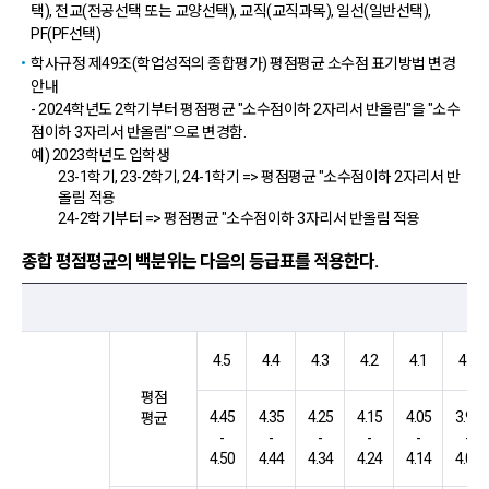
택), 전교(전공선택 또는 교양선택), 교직(교직과목), 일선(일반선택),
PF(PF선택)
학사규정 제49조(학업성적의 종합평가) 평점평균 소수점 표기방법 변경
안내
- 2024학년도 2학기부터 평점평균 "소수점이하 2자리서 반올림"을 "소수
점이하 3자리서 반올림"으로 변경함.
예) 2023학년도 입학생
23-1학기, 23-2학기, 24-1학기 => 평점평균 "소수점이하 2자리서 반
올림 적용
24-2학기부터 => 평점평균 "소수점이하 3자리서 반올림 적용
종합 평점평균의 백분위는 다음의 등급표를 적용한다.
종합 평점평균 100분위 환산표 정보
4.5
4.4
4.3
4.2
4.1
4.0
평점
4.45
4.35
4.25
4.15
4.05
3.95
평균
-
-
-
-
-
-
4.50
4.44
4.34
4.24
4.14
4.04