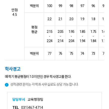
백분위
100
99
98
97
96
95
만점
4.5
2.2
2.1
2.0
1.9
1.8
1.7
평점
2.15
2.05
1.95
1.85
1.75
1.65
평균
-
-
-
-
-
-
2.24
2.14
2.04
1.94
1.84
1.74
백분위
77
76
75
74
73
72
학사경고
매 학기 평균평점이 1.0 미만인 경우 학사경고를 한다.
성적관련 문의는 각 학과 사무실로도 상담 가능 합니다.
담당부서
교육행정팀
TEL
031)467-4714