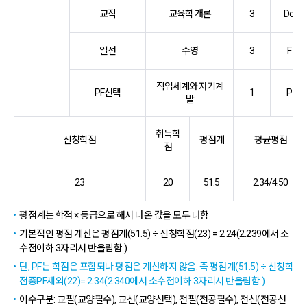
교직
교육학 개론
3
Do
일선
수영
3
F
직업세계와 자기계
PF선택
1
P
발
취득학
신청학점
평점계
평균평점
점
23
20
51.5
2.34/4.50
평점계는 학점 × 등급으로 해서 나온 값을 모두 더함
기본적인 평점 계산은 평점계(51.5) ÷ 신청학점(23) = 2.24(2.239에서 소
수점이하 3자리서 반올림함.)
단, PF는 학점은 포함되나 평점은 계산하지 않음. 즉 평점계(51.5) ÷ 신청학
점중PF제외(22)= 2.34(2.340에서 소수점이하 3자리서 반올림함.)
이수구분: 교필(교양필수), 교선(교양선택), 전필(전공필수), 전선(전공선