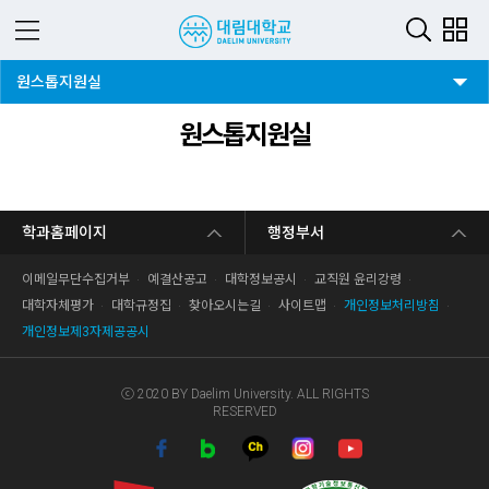
2뎁스 버튼
원스톱지원실
원스톱지원실
학과홈페이지
행정부서
이메일무단수집거부
예결산공고
대학정보공시
교직원 윤리강령
대학자체평가
대학규정집
찾아오시는길
사이트맵
개인정보처리방침
개인정보제3자제공공시
ⓒ 2020 BY Daelim University. ALL RIGHTS
RESERVED