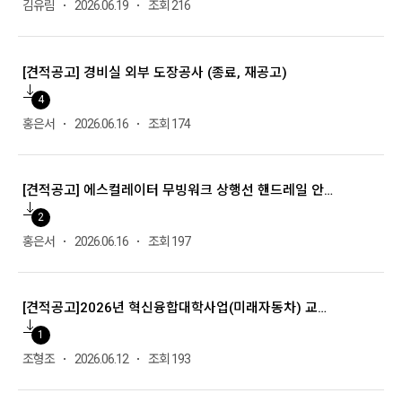
김유림
2026.06.19
조회 216
[견적공고] 경비실 외부 도장공사 (종료, 재공고)
4
홍은서
2026.06.16
조회 174
[견적공고] 에스컬레이터 무빙워크 상행선 핸드레일 안전 난간 / 유리면 노후 썬팅 교체 구매 (종료)
2
홍은서
2026.06.16
조회 197
[견적공고]2026년 혁신융합대학사업(미래자동차) 교육·연구환경개선 7차 소방공사
1
조형조
2026.06.12
조회 193