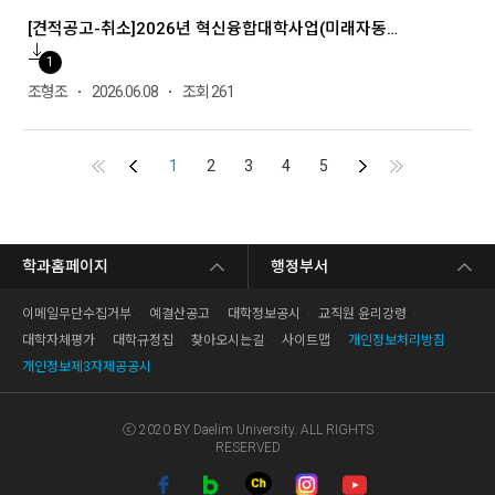
[견적공고-취소]2026년 혁신융합대학사업(미래자동차) 교육·연구환경개선 7차 소방공사
1
조형조
2026.06.08
조회 261
First
Previous
Next
End
1
2
3
4
5
학과홈페이지
행정부서
이메일무단수집거부
예결산공고
대학정보공시
교직원 윤리강령
대학자체평가
대학규정집
찾아오시는길
사이트맵
개인정보처리방침
개인정보제3자제공공시
ⓒ 2020 BY Daelim University. ALL RIGHTS
RESERVED