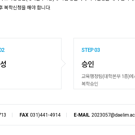
후 복학신청을 해야 합니다.
02
STEP 03
편성
승인
교육행정팀(대학본부 1층)에
복학승인
713
FAX
031)441-4914
E-MAIL
2023057@daelim.ac.