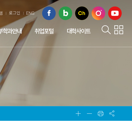
facebook
naver blog
kakaoChannel
instagram
youtube
로그인
템
ENG
부학과안내
취업포털
대학사이트