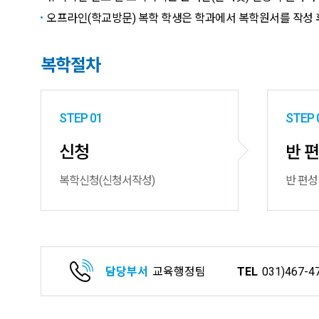
오프라인(학교방문) 복학 학생은 학과에서 복학원서를 작성 
복학절차
STEP 01
STEP 
신청
반 
복학신청(신청서작성)
반 편성
담당부서
교육행정팀
TEL
031)467-4