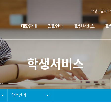
학생포털시스
검색
팝업존
대학안내
입학안내
학생서비스
학
학생서비스
3뎁스 버튼
학적관리