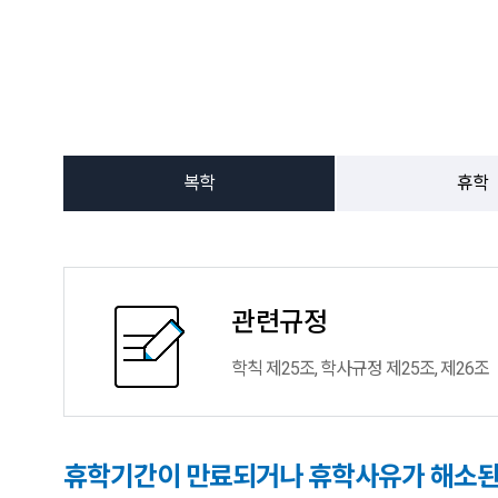
복학
휴학
관련규정
학칙 제25조, 학사규정 제25조, 제26조
휴학기간이 만료되거나 휴학사유가 해소된 