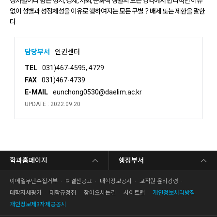
성차별이라 함은 정치, 경제, 사회, 문화적 생활의 모든 영역에서 합리적인 이유
없이 성별과 성정체성을 이유로 행하여지는 모든 구별？배제 또는 제한을 말한
다.
담당부서
인권센터
TEL
031)467-4595, 4729
FAX
031)467-4739
E-MAIL
eunchong0530@daelim.ac.kr
UPDATE : 2022.09.20
학과홈페이지
행정부서
이메일무단수집거부
예결산공고
대학정보공시
교직원 윤리강령
대학자체평가
대학규정집
찾아오시는길
사이트맵
개인정보처리방침
개인정보제3자제공공시