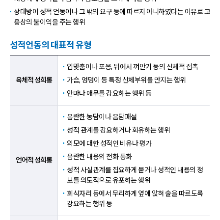
상대방이 성적 언동이나 그 밖의 요구 등에 따르지 아니하였다는 이유로 고
용상의 불이익을 주는 행위
성적언동의 대표적 유형
육체적성희롱,언어적성희롱,시각적성희롱,기타 항목 순으로 성적언동의 대
입맞춤이나 포옹, 뒤에서 껴안기 등의 신체적 접촉
육체적 성희롱
가슴, 엉덩이 등 특정 신체부위를 만지는 행위
안마나 애무를 강요하는 행위 등
음란한 농담이나 음담패설
성적 관계를 강요하거나 회유하는 행위
외모에 대한 성적인 비유나 평가
음란한 내용의 전화 통화
언어적 성희롱
성적 사실관계를 집요하게 묻거나 성적인 내용의 정
보를 의도적으로 유포하는 행위
회식자리 등에서 무리하게 옆에 앉혀 술을 따르도록
강요하는 행위 등