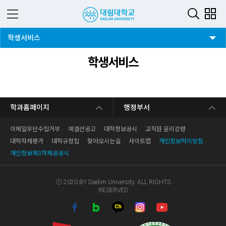
1뎁스 버튼
학생서비스
학생서비스
학과홈페이지
행정부서
이메일무단수집거부
예결산공고
대학정보공시
교직원 윤리강령
대학자체평가
대학규정집
찾아오시는길
사이트맵
개인정보처리방침
개인정보제3자제공공시
ⓒ 2020 BY Daelim University. ALL RIGHTS
RESERVED