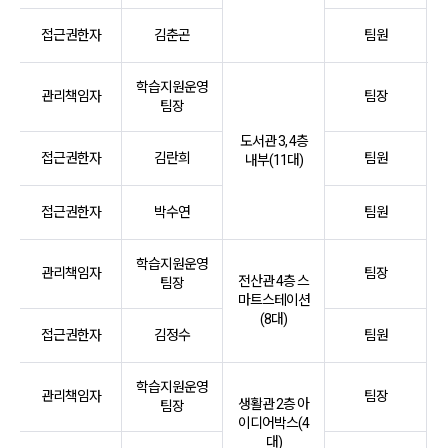
접근권한자
김춘곤
팀원
학습지원운영
관리책임자
팀장
팀장
도서관 3, 4층
접근권한자
김란희
팀원
내부(11대)
접근권한자
박수연
팀원
학습지원운영
관리책임자
팀장
전산관 4층 스
팀장
마트스테이션
(8대)
접근권한자
김정수
팀원
학습지원운영
관리책임자
팀장
생활관 2층 아
팀장
이디어박스(4
대)