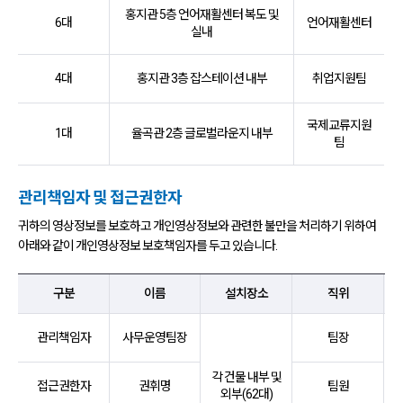
홍지관 5층 언어재활센터 복도 및
6대
언어재활센터
실내
4대
홍지관 3층 잡스테이션 내부
취업지원팀
국제교류지원
1대
율곡관 2층 글로벌라운지 내부
팀
관리책임자 및 접근권한자
귀하의 영상정보를 보호하고 개인영상정보와 관련한 불만을 처리하기 위하여
아래와 같이 개인영상정보 보호책임자를 두고 있습니다.
구분,이름,설치장소,직위,소속,연락처 항목 순으로 개인영상정보 보호책임
구분
이름
설치장소
직위
관리책임자
사무운영팀장
팀장
각 건물 내부 및
접근권한자
권휘명
팀원
외부(62대)