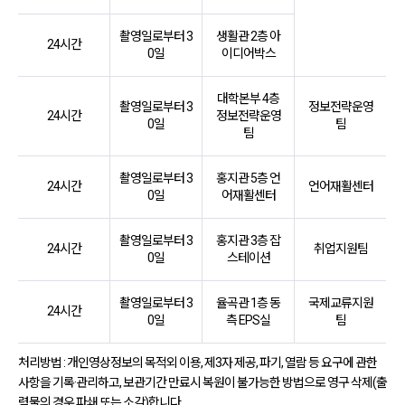
촬영일로부터 3
생활관 2층 아
24시간
0일
이디어박스
대학본부 4층
촬영일로부터 3
정보전략운영
24시간
정보전략운영
0일
팀
팀
촬영일로부터 3
홍지관 5층 언
24시간
언어재활센터
0일
어재활센터
촬영일로부터 3
홍지관 3층 잡
24시간
취업지원팀
0일
스테이션
촬영일로부터 3
율곡관 1층 동
국제교류지원
24시간
0일
측 EPS실
팀
처리방법 : 개인영상정보의 목적외 이용, 제3자 제공, 파기, 열람 등 요구에 관한
사항을 기록·관리하고, 보관기간 만료시 복원이 불가능한 방법으로 영구 삭제(출
력물의 경우 파쇄 또는 소각)합니다.