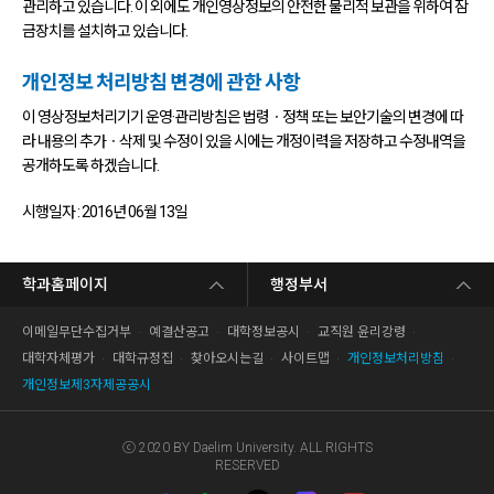
관리하고 있습니다. 이 외에도 개인영상정보의 안전한 물리적 보관을 위하여 잠
금장치를 설치하고 있습니다.
개인정보 처리방침 변경에 관한 사항
이 영상정보처리기기 운영·관리방침은 법령ㆍ정책 또는 보안기술의 변경에 따
라 내용의 추가ㆍ삭제 및 수정이 있을 시에는 개정이력을 저장하고 수정내역을
공개하도록 하겠습니다.
시행일자 : 2016년 06월 13일
학과홈페이지
행정부서
이메일무단수집거부
예결산공고
대학정보공시
교직원 윤리강령
대학자체평가
대학규정집
찾아오시는길
사이트맵
개인정보처리방침
개인정보제3자제공공시
ⓒ 2020 BY Daelim University. ALL RIGHTS
RESERVED