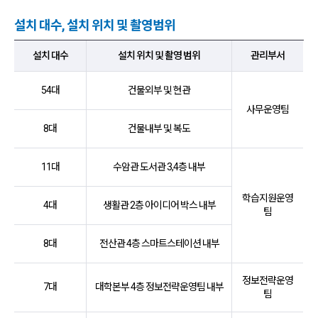
설치 대수, 설치 위치 및 촬영범위
설치대수,설치 위치 및 촬영 범위,관리부서 항목 순으로 영상정보처리기기 설
설치 대수
설치 위치 및 촬영 범위
관리부서
54대
건물외부 및 현관
사무운영팀
8대
건물내부 및 복도
11대
수암관 도서관 3,4층 내부
학습지원운영
4대
생활관 2층 아이디어 박스 내부
팀
8대
전산관 4층 스마트스테이션 내부
정보전략운영
7대
대학본부 4층 정보전략운영팀 내부
팀