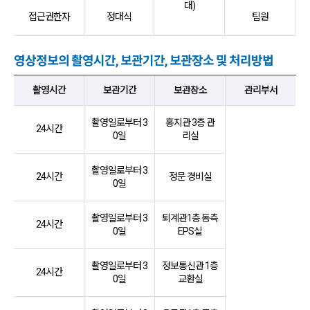
대)
접근권한자
정대식
팀원
영상정보의 촬영시간, 보관기간, 보관장소 및 처리방법
촬영시간,보관기간,보관장소,관리부서 항목 순으로 영상정보의 촬영시간, 보
촬영시간
보관기간
보관장소
관리부서
촬영일로부터 3
홍지관 3층 관
24시간
0일
리실
촬영일로부터 3
24시간
정문 경비실
0일
촬영일로부터 3
퇴계관1층 동측
24시간
0일
EPS실
촬영일로부터 3
정보통신관 1층
24시간
0일
교환실