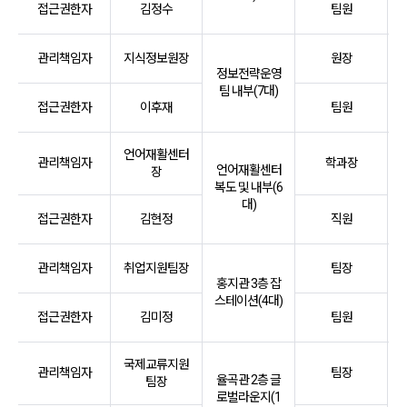
접근권한자
김정수
팀원
관리책임자
지식정보원장
원장
정보전략운영
팀 내부(7대)
접근권한자
이후재
팀원
언어재활센터
관리책임자
학과장
언어재활센터
장
복도 및 내부(6
대)
접근권한자
김현정
직원
관리책임자
취업지원팀장
팀장
홍지관 3층 잡
스테이션(4대)
접근권한자
김미정
팀원
국제교류지원
관리책임자
팀장
율곡관 2층 글
팀장
로벌라운지(1